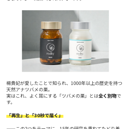
楊貴妃が愛したことで知られ、1000年以上の歴史を持つ
天然アナツバメの巣。
実はこれ、よく耳にする「ツバメの巣」とは
全く別物
で
す。
「再生」と「30秒で届く」
——この2つをテーマに、15年の研究を重ねてたどり着