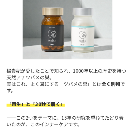
楊貴妃が愛したことで知られ、1000年以上の歴史を持つ
天然アナツバメの巣。
実はこれ、よく耳にする「ツバメの巣」とは
全く別物
で
す。
「再生」と「30秒で届く」
——この2つをテーマに、15年の研究を重ねてたどり着
いたのが、このインナーケアです。